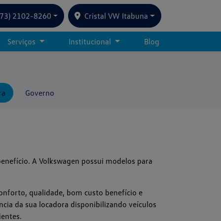
(73) 2102-8260
Cristal VW Itabuna
Serviços
Institucional
Blog
ra
Governo
benefício.
A Volkswagen possui modelos para
nforto, qualidade, bom custo benefício e
ência da sua locadora disponibilizando veículos
ientes.