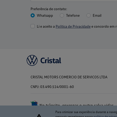
Preferência de contato:
Whatsapp
Telefone
Email
Li e aceito a
Política de Privacidade
e concordo em r
CRISTAL MOTORS COMERCIO DE SERVICOS LTDA
CNPJ: 03.490.514/0001-60
No trânsito, enxergar o outro salva vidas.
Para otimizar sua experiência durante a nave
pessoais respeitamos nossa
política de priva