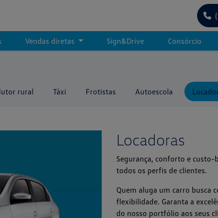
s
Vendas diretas
Sign&Drive
Consórcio
utor rural
Táxi
Frotistas
Autoescola
Locado
Locadoras
Segurança, conforto e custo-
todos os perfis de clientes.
Quem aluga um carro busca co
flexibilidade. Garanta a excel
do nosso portfólio aos seus cl