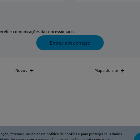
eceber comunicações da concessionária.
Entrar em contato
Novos
Mapa do site
gação, fazemos uso de nossa política de cookies e para proteger seus dados
cidade
. Ao seguir com a navegação e visita você concorda com nossas