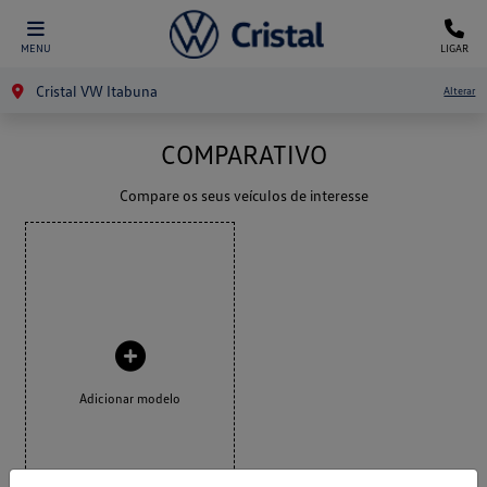
MENU
LIGAR
Cristal VW Itabuna
Alterar
COMPARATIVO
Compare os seus veículos de interesse
Adicionar modelo