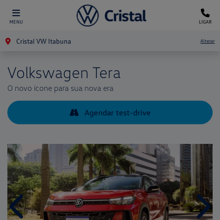
MENU
LIGAR
Cristal VW Itabuna
Alterar
Volkswagen
Tera
O novo ícone para sua nova era
Agendar test-drive
Anterior
Próx