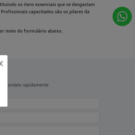
stituindo os itens essenciais que se desgastam
rofissionais capacitados são os pilares da
or meio do formulário abaixo.
X
 em contato rapidamente