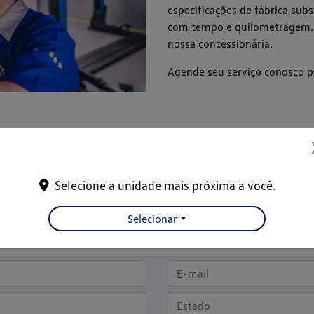
especificações de fábrica sub
com tempo e quilometragem. P
nossa concessionária.
Agende seu serviço conosco p
Entre em contato com a nossa equipe
Selecione a unidade mais próxima a você.
formações, por favor, preencha o formulário abaixo que entraremos
Selecionar