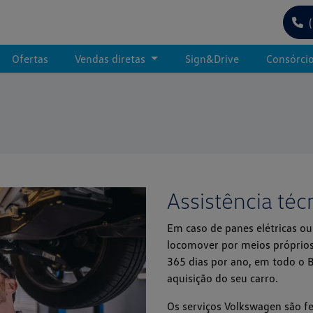
Ofertas
Vendas diretas
Sign&Drive
Consórci
Assistência téc
Em caso de panes elétricas o
locomover por meios próprios
365 dias por ano, em todo o B
aquisição do seu carro.
Os serviços Volkswagen são fe