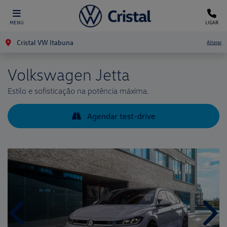
MENU
LIGAR
Cristal VW Itabuna
Alterar
Volkswagen
Jetta
Estilo e sofisticação na potência máxima.
Agendar test-drive
Anterior
Próx