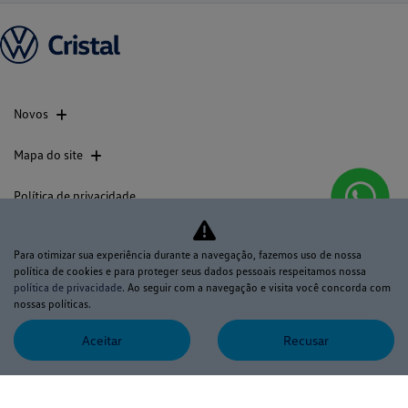
Novos
Mapa do site
Política de privacidade
CRISTAL MOTORS COMERCIO DE SERVICOS LTDA
Para otimizar sua experiência durante a navegação, fazemos uso de nossa
política de cookies e para proteger seus dados pessoais respeitamos nossa
CNPJ: 03.490.514/0001-60
política de privacidade
. Ao seguir com a navegação e visita você concorda com
nossas políticas.
Aceitar
Recusar
No trânsito, enxergar o outro
salva vidas.