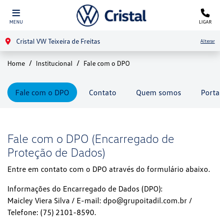
MENU
LIGAR
Cristal VW Teixeira de Freitas
Alterar
Home
Institucional
Fale com o DPO
Fale com o DPO
Contato
Quem somos
Porta
Fale com o DPO (Encarregado de
Proteção de Dados)
Entre em contato com o DPO através do formulário abaixo.
Informações do Encarregado de Dados (DPO):
Maicley Viera Silva / E-mail: dpo@grupoitadil.com.br /
Telefone: (75) 2101-8590.