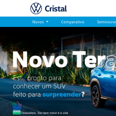
Novos
Comparativo
Seminovo
templates.template-01.components.carousel.text