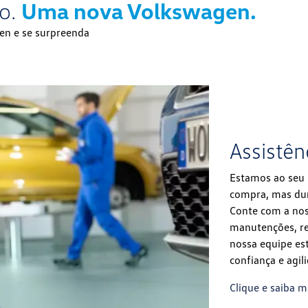
o.
Uma nova Volkswagen.
en e se surpreenda
Assistên
Estamos ao seu
compra, mas dur
Conte com a noss
manutenções, re
nossa equipe es
confiança e agil
Clique e saiba m