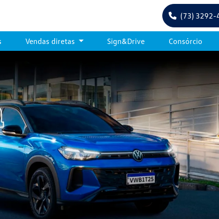
(73) 3292-
s
Vendas diretas
Sign&Drive
Consórcio
s.control_prev