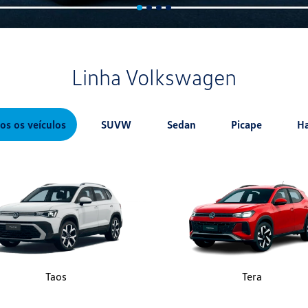
Linha Volkswagen
os os veículos
SUVW
Sedan
Picape
H
Taos
Tera