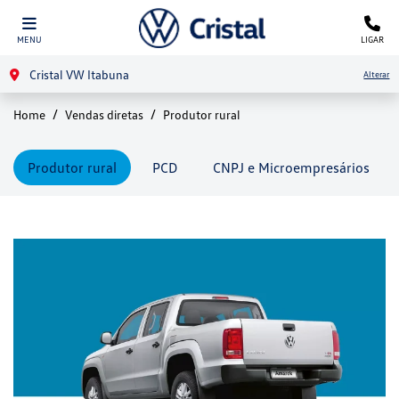
MENU
LIGAR
Cristal VW Itabuna
Alterar
Home
Vendas diretas
Produtor rural
Produtor rural
PCD
CNPJ e Microempresários