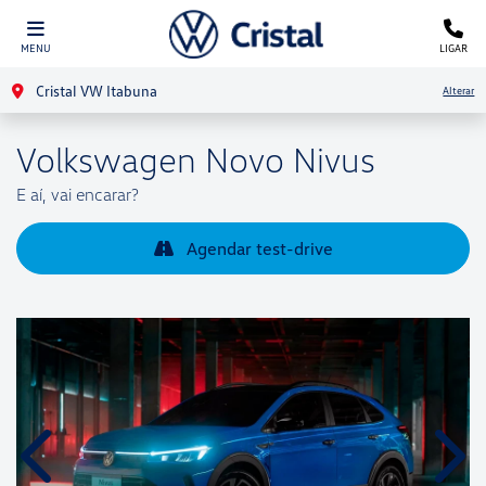
MENU
LIGAR
Cristal VW Itabuna
Alterar
Volkswagen
Novo Nivus
E aí, vai encarar?
Agendar test-drive
Anterior
Próx