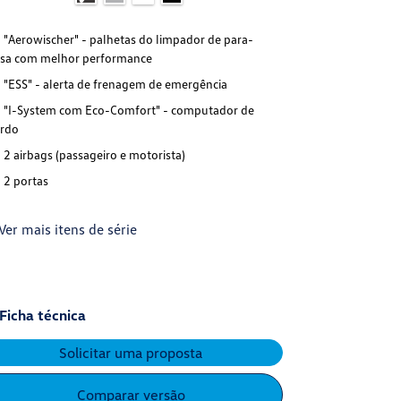
"Aerowischer" - palhetas do limpador de para-
"Aerowische
isa com melhor performance
brisa com melh
"ESS" - alerta de frenagem de emergência
"ESS" - ale
"I-System com Eco-Comfort" - computador de
"I-System c
rdo
bordo
2 airbags (passageiro e motorista)
"Keyless" -
remoto
2 portas
"RKA" - Indi
pneus
Ver mais itens de série
+ Ver mais it
Ficha técnica
Ficha técn
Solicitar uma proposta
S
Comparar versão