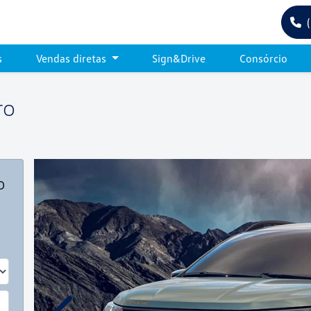
s
Vendas diretas
Sign&Drive
Consórcio
ro
o