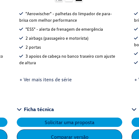
"Aerowischer" - palhetas do limpador de para-
brisa com melhor performance
br
"ESS" - alerta de frenagem de emergência
2 airbags (passageiro e motorista)
bo
2 portas
to
3 apoios de cabeça no banco traseiro com ajuste
de altura
+ Ver mais itens de série
+ 
Ficha técnica
Solicitar uma proposta
Comparar versão